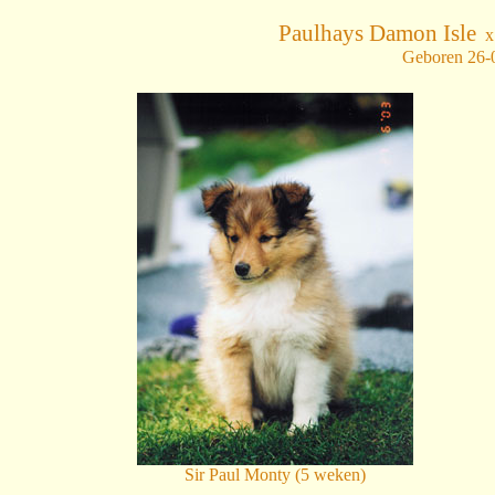
Paulhays Damon Isle
Geboren 26-0
Sir Paul Monty (5 weken)