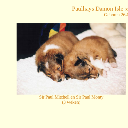
Paulhays Damon Isle
Geboren 26-0
Sir Paul Mitchell en Sir Paul Monty
(3 weken)