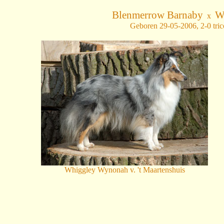
Blenmerrow Barnaby
W
x
Geboren 29-05-2006, 2-0 trico
Whiggley Wynonah v. 't Maartenshuis